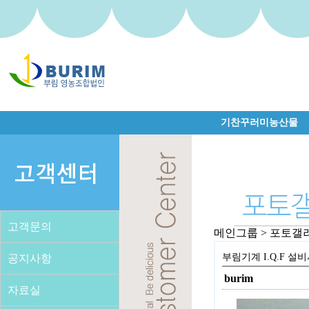
기찬꾸러미농산물
고객문의
메인그룹 > 포토갤
부림기계 I.Q.F 설
공지사항
burim
자료실