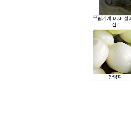
부림기계 I.Q.F 
진2
깐양파