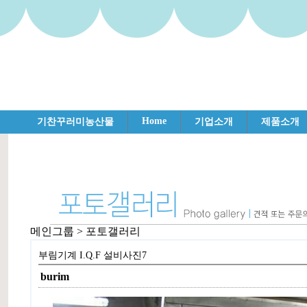
Home
기찬꾸러미농산물
기업소개
제품소개
메인그룹 > 포토갤러리
부림기계 I.Q.F 설비사진7
burim