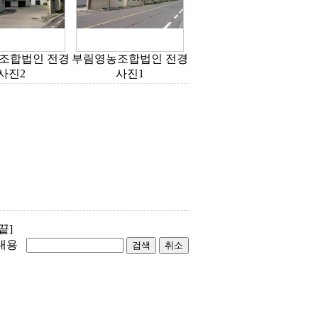
조합법인 전경
부림영농조합법인 전경
사진2
사진1
[끝]
내용