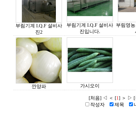
부림기계 I.Q.F 설비사
부림영농
부림기계 I.Q.F 설비사
진입니다.
진2
가시오이
깐양파
[처음] ◁ ＜ [
1
] ＞ ▷ 
작성자
제목