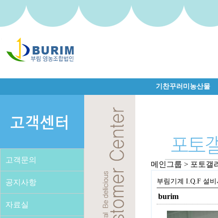
기찬꾸러미농산물
고객문의
메인그룹 > 포토갤
부림기계 I.Q.F 설
공지사항
burim
자료실