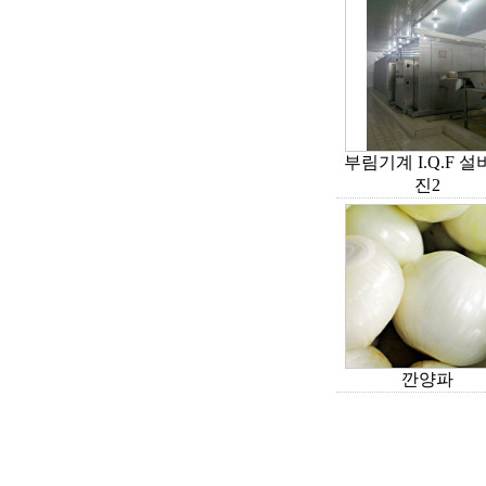
부림기계 I.Q.F 
진2
깐양파