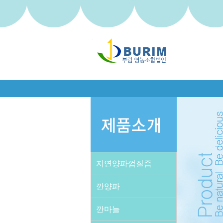
지연양파껍질즙
깐양파
깐마늘