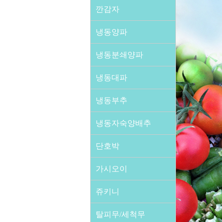
깐감자
냉동양파
냉동분쇄양파
냉동대파
냉동부추
냉동자숙양배추
단호박
가시오이
쥬키니
탈피무/세척무