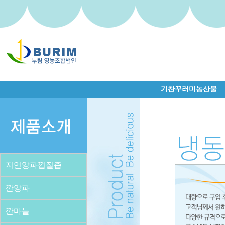
기찬꾸러미농산물
지연양파껍질즙
깐양파
깐마늘