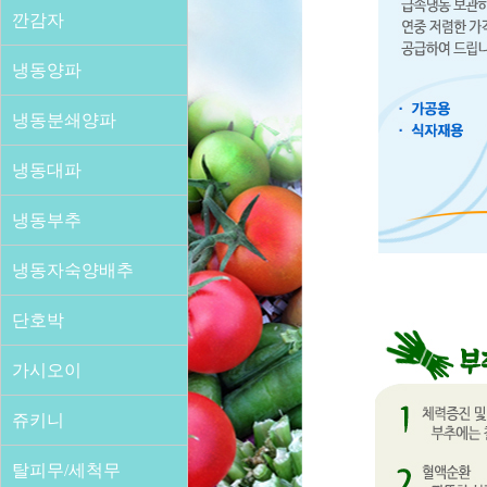
깐감자
냉동양파
냉동분쇄양파
냉동대파
냉동부추
냉동자숙양배추
단호박
가시오이
쥬키니
탈피무/세척무