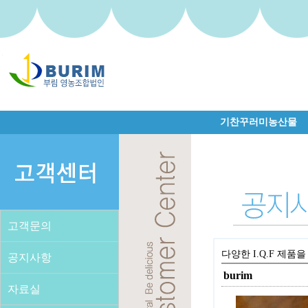
기찬꾸러미농산물
고객문의
다양한 I.Q.F 제
공지사항
burim
자료실