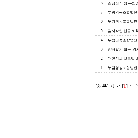
8
김평경 의령 부림영
7
부림영농조합법인 일
6
부림영농조합법인 
5
감자라인 신규 세
4
부림영농조합법인 2
3
양파탈피 활용 '의
2
개인정보 보호법 법률
1
부림영농조합법인
[처음] ◁ ＜ [
1
] ＞ 